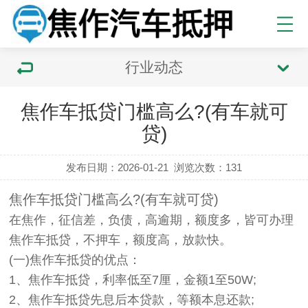
行业动态
焦作车抵贷门槛高么?(有车就可
贷)
发布日期：2026-01-21
浏览次数：
131
焦作车抵贷门槛高么?(有车就可贷)
在焦作，征信差，负债，高逾期，额度多，皆可办理
焦作车抵贷，不押车，额度高，放款快。
(一)焦作车抵贷的优点：
1、焦作车抵贷，利率低至7厘，金额1至50W;
2、焦作车抵贷先息后本贷款，等额本息还款;