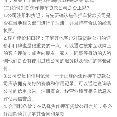
养，避免了车辆在抵押期间出现损坏等情况。
(二)如何判断焦作押车贷款公司是否正规?
1.公司注册和执照：首先要确认焦作押车贷款公司是
否在当地相关部门进行了注册，并且持有合法的经营
执照。
2.客户评价和口碑：了解其他客户对该贷款公司的评
价和口碑也是很重要的一点。可以通过搜索互联网上
的客户评价，或者向朋友、家人、同事等身边的人咨
询他们是否有使用过该公司的服务以及他们的体验如
何。
3.公司资质和信用记录：一个正规的焦作押车贷款公
司应该拥有良好的资质和信用记录。可以通过查询该
公司的信用报告、注册资金、经营业绩等相关信息来
评估其信誉度。
4. 合同和条款：在选择焦作押车贷款公司之前，务必
仔细阅读并了解其合同和条款。