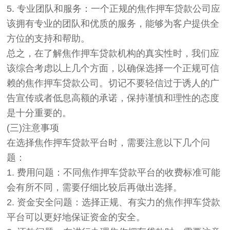
5. 专业团队和服务：一个正规的焦作押车贷款公司应
该拥有专业的团队和优质的服务，能够为客户提供全
方位的支持和帮助。
总之，在了解焦作押车贷款机构的真实性时，我们应
该综合考虑以上几个方面，以确保选择一个正规可信
赖的焦作押车贷款公司。切记不要轻信过于诱人的广
告宣传或者低息高额的承诺，保持谨慎和理性的态度
是十分重要的。
(三)注意事项
在选择焦作押车贷款平台时，需要注意以下几个问
题：
1. 费用问题：不同焦作押车贷款平台的收费标准可能
会有所不同，需要仔细比较后再做出选择。
2. 资金安全问题：选择正规、有实力的焦作押车贷款
平台可以更好地保证资金的安全。