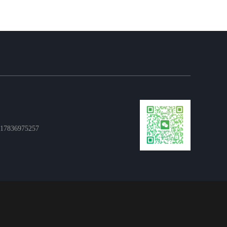
836975257