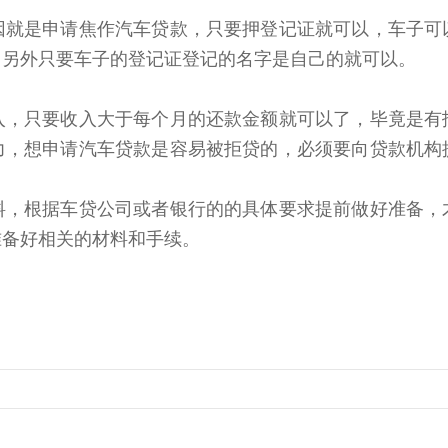
因就是申请焦作汽车贷款，只要押登记证就可以，车子可
，另外只要车子的登记证登记的名字是自己的就可以。
入，只要收入大于每个月的还款金额就可以了，毕竟是有
力，想申请汽车贷款是容易被拒贷的，必须要向贷款机构
料，根据车贷公司或者银行的的具体要求提前做好准备，
准备好相关的材料和手续。