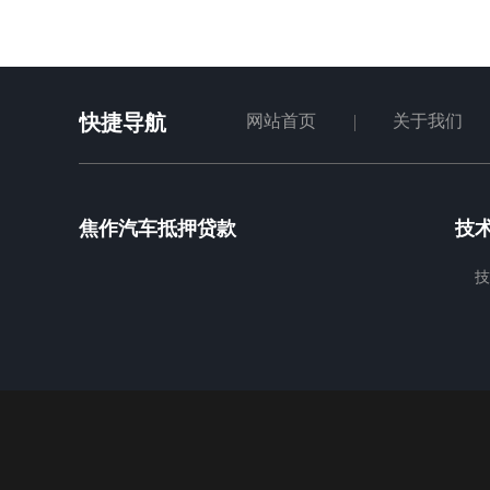
快捷导航
网站首页
关于我们
焦作汽车抵押贷款
技
技